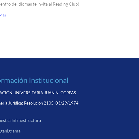
Centro de Idiomas te invita al Reading Club!
 Más
ormación Institucional
CIÓN UNIVERSITARIA JUAN N. CORPAS
ería Jurídica:
Resolución 2105 03/29/1974
estra Infraestructura
ganigrama