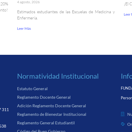
4 agosto, 2026
. 20%
¡El 
ento!
Estimados estudiantes de las Escuelas de Medicina y
Leer
Enfermería.
Leer Más
Normatividad Institucional
Inf
FUNDA
Estatuto General
Reglamento Docente General
Person
Adición Reglamento Docente General
7 311
Nu
Reglamento de Bienestar Institucional
Reglamento General Estudiantil
Or
 538
Código del Buen Gobierno