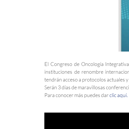
El Congreso de Oncología Integrativa 
instituciones de renombre internacion
tendrán acceso a protocolos actuales y 
Serán 3 días de maravillosas conferencia
Para conocer más puedes dar
clic aquí.