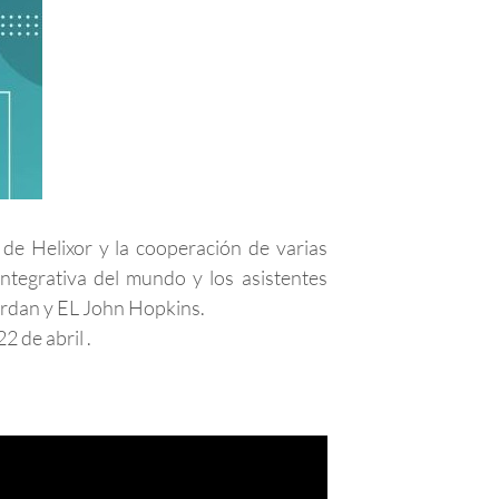
 de Helixor y la cooperación de varias
Integrativa del mundo y los asistentes
iordan y EL John Hopkins.
2 de abril .