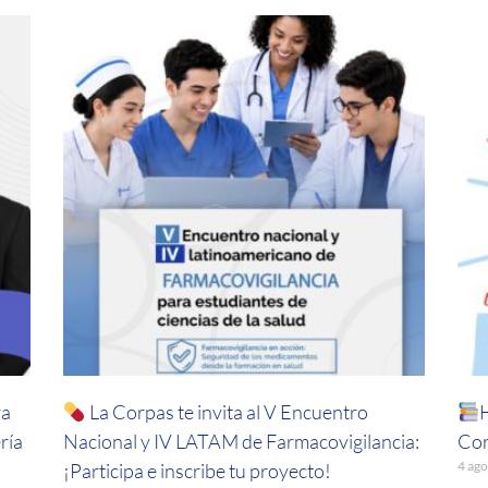
ra
La Corpas te invita al V Encuentro
ría
Nacional y IV LATAM de Farmacovigilancia:
Cor
4 ago
¡Participa e inscribe tu proyecto!