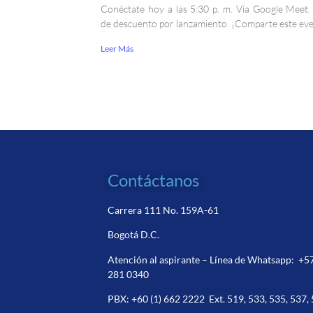
Conéctate hoy a las 5:30 p. m. Vía Google Meet
de descuento por lanzamiento. ¡Comparte este ev
Leer Más
Contáctanos
Carrera 111 No. 159A-61
Bogotá D.C.
Atención al aspirante – Línea de Whatsapp:
+5
281 0340
PBX:
+60 (1) 662 2222
Ext. 519, 533, 535, 537,