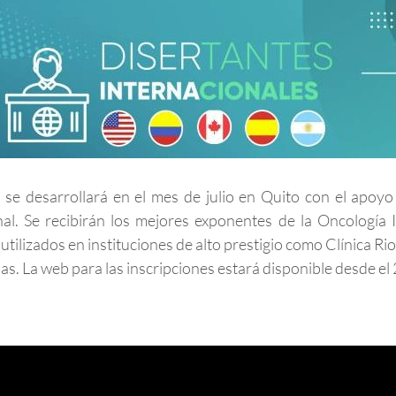
se desarrollará en el mes de julio en Quito con el apoyo
al. Se recibirán los mejores exponentes de la Oncología 
utilizados en instituciones de alto prestigio como Clínica R
s. La web para las inscripciones estará disponible desde el 2