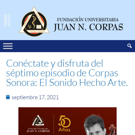
Conéctate y disfruta del
séptimo episodio de Corpas
Sonora: El Sonido Hecho Arte.
septiembre 17, 2021