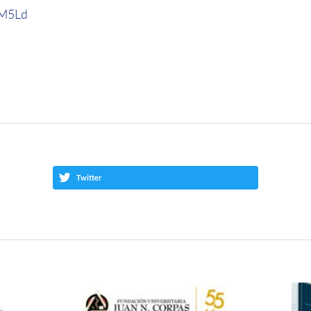
wbM5Ld
Twitter