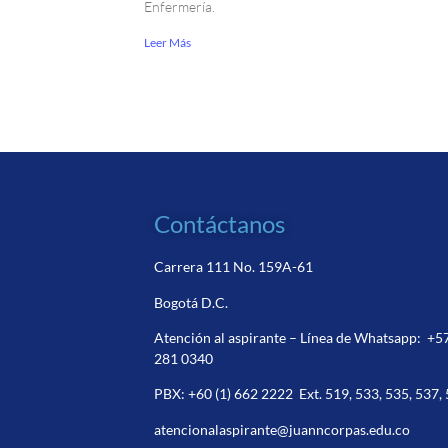
Enfermería.
Leer Más
Contáctanos
Carrera 111 No. 159A-61
Bogotá D.C.
Atención al aspirante – Línea de Whatsapp:
+5
281 0340
PBX:
+60 (1) 662 2222
Ext. 519, 533, 535, 537,
atencionalaspirante@juanncorpas.edu.co