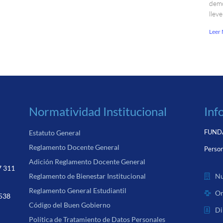
demo
llev
Leer
Normatividad Institucional
Inf
FUNDA
Estatuto General
Reglamento Docente General
Person
Adición Reglamento Docente General
7 311
Nu
Reglamento de Bienestar Institucional
Reglamento General Estudiantil
Or
 538
Código del Buen Gobierno
Di
Política de Tratamiento de Datos Personales