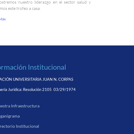
stremos nuestro liderazgo en el sector salud y
emos este trofeo a casa.
 Más
ormación Institucional
CIÓN UNIVERSITARIA JUAN N. CORPAS
ería Jurídica:
Resolución 2105 03/29/1974
estra Infraestructura
ganigrama
rectorio Institucional