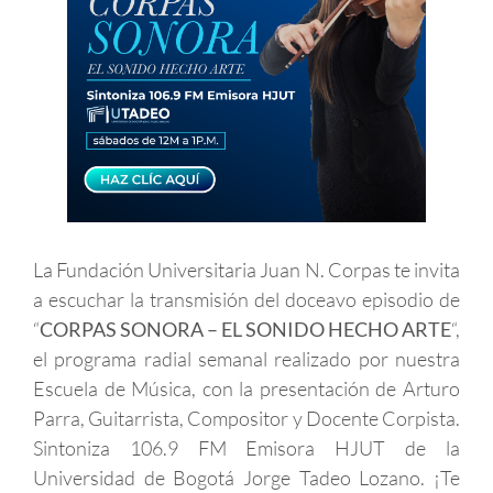
La Fundación Universitaria Juan N. Corpas te invita
a escuchar la transmisión del doceavo episodio de
“
CORPAS SONORA – EL SONIDO HECHO ARTE
“,
el programa radial semanal realizado por nuestra
Escuela de Música, con la presentación de Arturo
Parra, Guitarrista, Compositor y Docente Corpista.
Sintoniza 106.9 FM Emisora HJUT de la
Universidad de Bogotá Jorge Tadeo Lozano. ¡Te