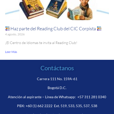
Haz parte del Reading Club del CIC Corpista
4 agosto, 2026
¡El Centro de Idiomas te invita al Reading Club!
Leer Más
Contáctanos
Carrera 111 No. 159A-61
Bogotá D.C.
Atención al aspirante – Línea de Whatsapp:
+57 311 281 0340
PBX:
+60 (1) 662 2222
Ext. 519, 533, 535, 537, 538