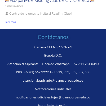
Haz parte del Reading Club del CIC Corpista
4 agosto, 2026
¡El Centro de Idiomas te invita al Reading Club!
Leer Más
Contáctanos
Carrera 111 No. 159A-61
Bogotá D.C.
Atención al aspirante – Línea de Whatsapp:
+57 311 281 0340
PBX:
+60 (1) 662 2222
Ext. 519, 533, 535, 537, 538
atencionalaspirante@juanncorpas.edu.co
Notificaciones Judiciales
notificacionesjudiciales.fujnc@juanncorpas.edu.co
Horario de atención: