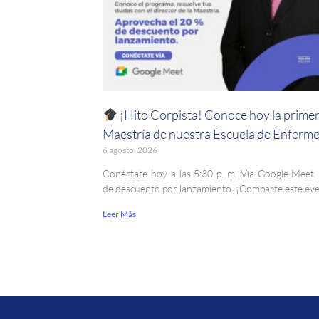
¡Hito Corpista! Conoce hoy la prime
Maestría de nuestra Escuela de Enferme
6 agosto, 2026
Conéctate hoy a las 5:30 p. m. Vía Google Meet
de descuento por lanzamiento. ¡Comparte este ev
Leer Más