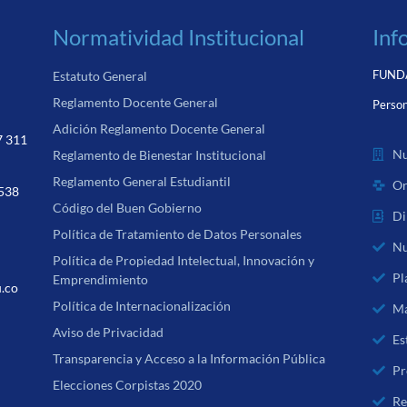
Normatividad Institucional
Inf
FUNDA
Estatuto General
Reglamento Docente General
Person
Adición Reglamento Docente General
7 311
Nu
Reglamento de Bienestar Institucional
Reglamento General Estudiantil
Or
 538
Código del Buen Gobierno
Di
Política de Tratamiento de Datos Personales
Nu
Política de Propiedad Intelectual, Innovación y
Pl
Emprendimiento
u.co
Política de Internacionalización
Ma
Aviso de Privacidad
Es
Transparencia y Acceso a la Información Pública
Pr
Elecciones Corpistas 2020
Re