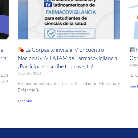
ra
La Corpas te invita al V Encuentro
ría
Nacional y IV LATAM de Farmacovigilancia:
Cor
4 ago
¡Participa e inscribe tu proyecto!
4 agosto, 2026
. 20%
¡El 
ento!
Estimados estudiantes de las Escuelas de Medicina y
Leer
Enfermería.
Leer Más