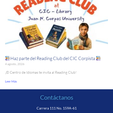
Haz parte del Reading Club del CIC Corpista
4 agosto, 2026
¡El Centro de Idiomas te invita al Reading Club!
Leer Más
Contáctanos
Carrera 111 No. 159A-61