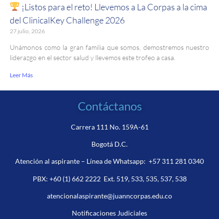
¡Listos para el reto! Llevemos a La Corpas a la cima
del ClinicalKey Challenge 2026
27 julio, 2026
Unámonos como la gran familia que somos, demostremos nuestro
liderazgo en el sector salud y llevemos este trofeo a casa.
Leer Más
Contáctanos
Carrera 111 No. 159A-61
Bogotá D.C.
Atención al aspirante – Línea de Whatsapp:
+57 311 281 0340
PBX:
+60 (1) 662 2222
Ext. 519, 533, 535, 537, 538
atencionalaspirante@juanncorpas.edu.co
Notificaciones Judiciales