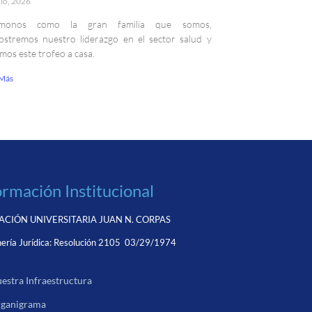
lio, 2026
monos como la gran familia que somos,
stremos nuestro liderazgo en el sector salud y
emos este trofeo a casa.
 Más
ormación Institucional
CIÓN UNIVERSITARIA JUAN N. CORPAS
ería Jurídica:
Resolución 2105 03/29/1974
estra Infraestructura
ganigrama