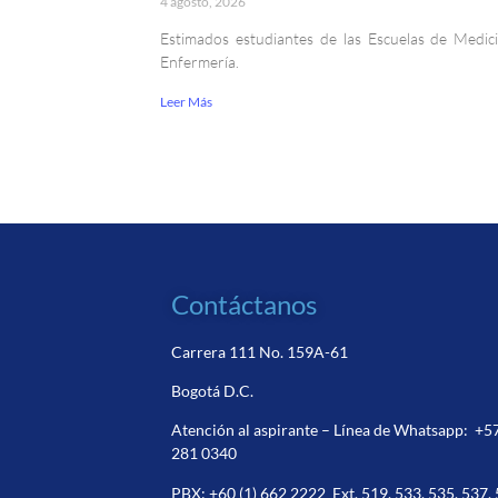
4 agosto, 2026
Estimados estudiantes de las Escuelas de Medic
Enfermería.
Leer Más
Contáctanos
Carrera 111 No. 159A-61
Bogotá D.C.
Atención al aspirante – Línea de Whatsapp:
+5
281 0340
PBX:
+60 (1) 662 2222
Ext. 519, 533, 535, 537,