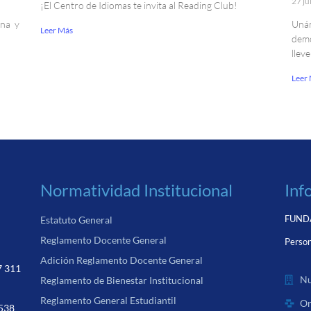
27 ju
¡El Centro de Idiomas te invita al Reading Club!
ina y
Uná
Leer Más
demo
llev
Leer
Normatividad Institucional
Inf
FUNDA
Estatuto General
Reglamento Docente General
Person
Adición Reglamento Docente General
7 311
Nu
Reglamento de Bienestar Institucional
Reglamento General Estudiantil
Or
 538