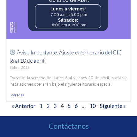
Aviso Importante: Ajuste en el horario del CIC
(6 al 10 de abril)
6 abril, 2026
Durante la semana del lunes 6 al viernes 10 de abril, nuestras
instalaciones operarán bajo el siguiente horario especial.
Leer Más
« Anterior
1
2
3
4
5
6
…
10
Siguiente »
Contáctanos