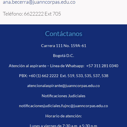
ana.becerra@juanncorpas.edu.co
Teléfono: 6622222 Ext 705
Contáctanos
Carrera 111 No. 159A-61
Bogotá D.C.
Atención al aspirante – Línea de Whatsapp:
+57 311 281 0340
PBX:
+60 (1) 662 2222
Ext. 519, 533, 535, 537, 538
atencionalaspirante@juanncorpas.edu.co
Notificaciones Judiciales
notificacionesjudiciales.fujnc@juanncorpas.edu.co
Horario de atención:
Lunes a viernes de 7:30 a.m a 5:30 p.m