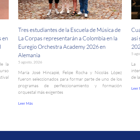
a
Tres estudiantes de la Escuela de Música de
Cua
s en
La Corpas representarán a Colombia en la
así
l
Euregio Orchestra Academy 2026 en
202
5 ago
Alemania
5 agosto, 2026
de la
La 
curso
inte
María José Hincapié, Felipe Rocha y Nicolás López
ival
de l
fueron seleccionados para formar parte de uno de los
programas de perfeccionamiento y formación
Leer
orquestal más exigentes
Leer Más