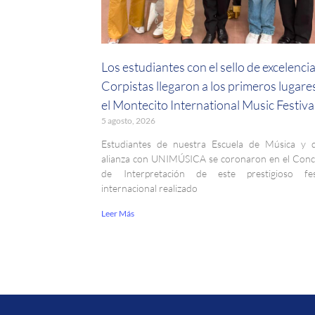
Los estudiantes con el sello de excelenci
Corpistas llegaron a los primeros lugare
el Montecito International Music Festiva
5 agosto, 2026
Estudiantes de nuestra Escuela de Música y 
alianza con UNIMÚSICA se coronaron en el Con
de Interpretación de este prestigioso fest
internacional realizado
Leer Más