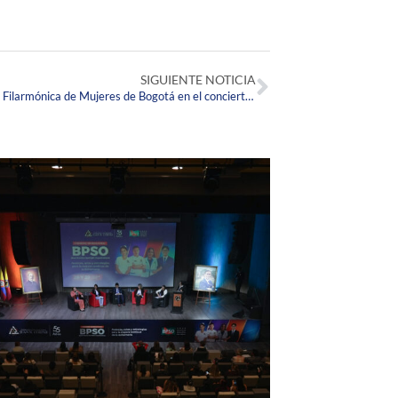
SIGUIENTE NOTICIA
Egresada Corpista dirigió a la Orquesta Filarmónica de Mujeres de Bogotá en el concierto tributo a Soda Stereo.