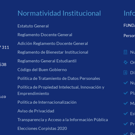
Normatividad Institucional
Inf
FUNDA
Estatuto General
Reglamento Docente General
Person
Adición Reglamento Docente General
7 311
Nu
Reglamento de Bienestar Institucional
Reglamento General Estudiantil
Or
 538
Código del Buen Gobierno
Di
Política de Tratamiento de Datos Personales
Nu
Política de Propiedad Intelectual, Innovación y
Pl
Emprendimiento
u.co
Política de Internacionalización
Ma
Aviso de Privacidad
Es
Transparencia y Acceso a la Información Pública
Pr
Elecciones Corpistas 2020
Re