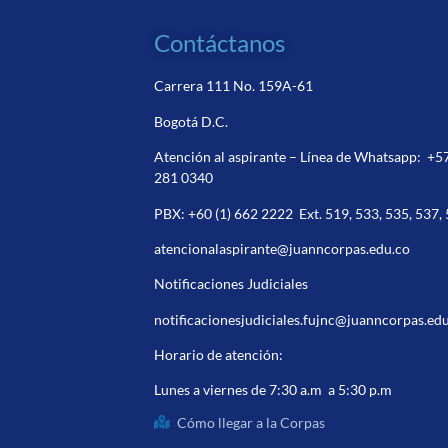
Contáctanos
Carrera 111 No. 159A-61
Bogotá D.C.
Atención al aspirante – Línea de Whatsapp:
+5
281 0340
PBX:
+60 (1) 662 2222
Ext. 519, 533, 535, 537,
atencionalaspirante@juanncorpas.edu.co
Notificaciones Judiciales
notificacionesjudiciales.fujnc@juanncorpas.ed
Horario de atención:
Lunes a viernes de 7:30 a.m a 5:30 p.m
Cómo llegar a la Corpas