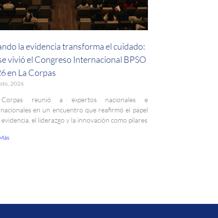
ndo la evidencia transforma el cuidado:
 se vivió el Congreso Internacional BPSO
6 en La Corpas
sto, 2026
Corpas reunió a expertos nacionales e
rnacionales en un encuentro que reafirmó el papel
a evidencia, el liderazgo y la innovación como pilares
 Más