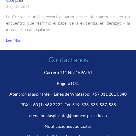
5 agosto, 2026
La Corpas reunió a expertos nacionales e internacionales en un
encuentro que reafirmó el papel de la evidencia, el liderazgo y la
innovación como pilares
Leer Más
Contáctanos
Carrera 111 No. 159A-61
Bogotá D.C.
Atención al aspirante – Línea de Whatsapp:
+57 311 281 0340
PBX:
+60 (1) 662 2222
Ext. 519, 533, 535, 537, 538
atencionalaspirante@juanncorpas.edu.co
Notificaciones Judiciales