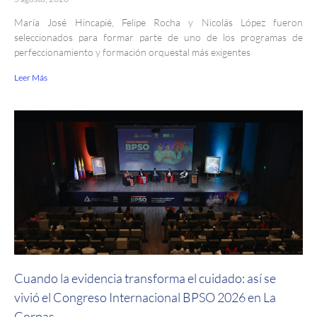
María José Hincapié, Felipe Rocha y Nicolás López fueron
seleccionados para formar parte de uno de los programas de
perfeccionamiento y formación orquestal más exigentes
Leer Más
Cuando la evidencia transforma el cuidado: así se
vivió el Congreso Internacional BPSO 2026 en La
Corpas