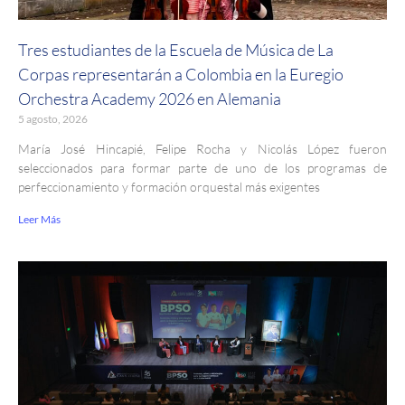
Tres estudiantes de la Escuela de Música de La
Corpas representarán a Colombia en la Euregio
Orchestra Academy 2026 en Alemania
5 agosto, 2026
María José Hincapié, Felipe Rocha y Nicolás López fueron
seleccionados para formar parte de uno de los programas de
perfeccionamiento y formación orquestal más exigentes
Leer Más