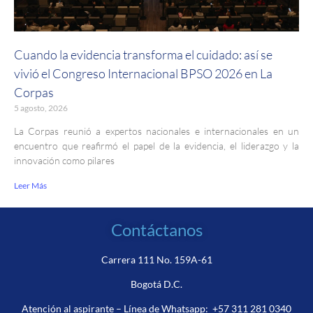
Cuando la evidencia transforma el cuidado: así se
vivió el Congreso Internacional BPSO 2026 en La
Corpas
5 agosto, 2026
La Corpas reunió a expertos nacionales e internacionales en un
encuentro que reafirmó el papel de la evidencia, el liderazgo y la
innovación como pilares
Leer Más
Contáctanos
Carrera 111 No. 159A-61
Bogotá D.C.
Atención al aspirante – Línea de Whatsapp:
+57 311 281 0340