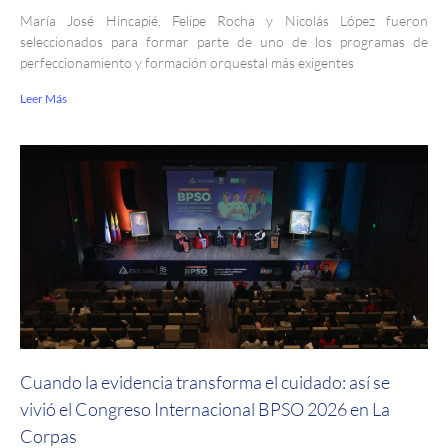
María José Hincapié, Felipe Rocha y Nicolás López fueron
seleccionados para formar parte de uno de los programas de
perfeccionamiento y formación orquestal más exigentes
Leer Más
Cuando la evidencia transforma el cuidado: así se
vivió el Congreso Internacional BPSO 2026 en La
Corpas