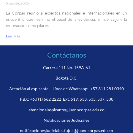
5 agosto, 2026
La Corpas reunió a expertos nacionales e internacionales en un
encuentro que reafirmó el papel de la evidencia, el liderazgo y la
innovación como pilares
Leer Más
Contáctanos
Carrera 111 No. 159A-61
Bogotá D.C.
Atención al aspirante – Línea de Whatsapp:
+57 311 281 0340
PBX:
+60 (1) 662 2222
Ext. 519, 533, 535, 537, 538
atencionalaspirante@juanncorpas.edu.co
Notificaciones Judiciales
notificacionesjudiciales.fujnc@juanncorpas.edu.co