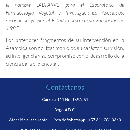
el nombre LABFARVE para el Laboratorio de
Farmacología Vegetal e Investigaciones Asociadas,
reconocido ya por el Estado como nueva Fundación en
1.985”.
Los anteriores fragmentos de su intervención en la
Asamblea son fiel testimonio de su carácter, su visión,
su inteligencia y su compromiso con el desarrollo de la
ciencia para el bienestar.
Contáctanos
Carrera 111 No. 159A-61
Bogotá D.C.
Atención al aspirante – Línea de Whatsapp:
+57 311 281 0340