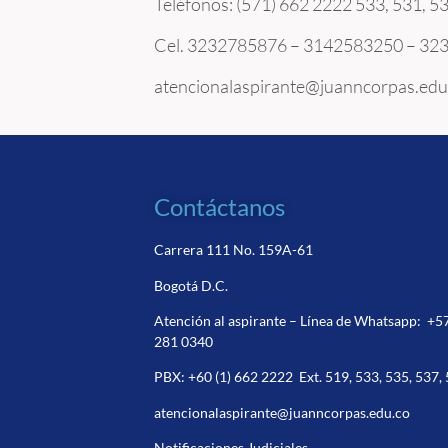
Teléfonos: (571) 662 2222
533, 531, 
Cel. 3232785876 – 3142583250 – 3
atencionalaspirante@juanncorpas.edu
Contáctanos
Carrera 111 No. 159A-61
Bogotá D.C.
Atención al aspirante – Línea de Whatsapp:
+5
281 0340
PBX:
+60 (1) 662 2222
Ext. 519, 533, 535, 537,
atencionalaspirante@juanncorpas.edu.co
Notificaciones Judiciales