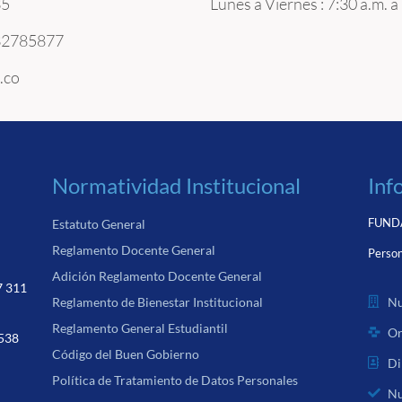
535
Lunes a Viernes : 7:30 a.m. a
232785877
.co
Normatividad Institucional
Inf
FUNDA
Estatuto General
Reglamento Docente General
Person
Adición Reglamento Docente General
7 311
Nu
Reglamento de Bienestar Institucional
Reglamento General Estudiantil
Or
 538
Código del Buen Gobierno
Di
Política de Tratamiento de Datos Personales
Nu