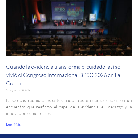
Cuando la evidencia transforma el cuidado: así se
vivió el Congreso Internacional BPSO 2026 en La
Corpas
5 agosto, 2026
La Corpas reunió a expertos nacionales e internacionales en un
encuentro que reafirmó el papel de la evidencia, el liderazgo y la
innovación como pilares
Leer Más