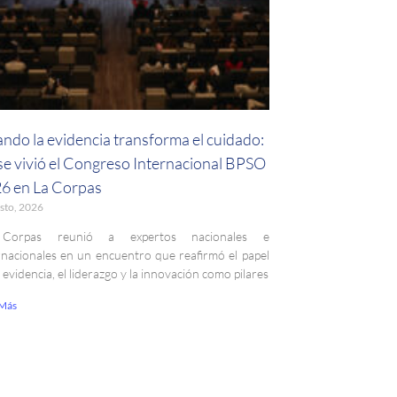
ndo la evidencia transforma el cuidado:
 se vivió el Congreso Internacional BPSO
6 en La Corpas
sto, 2026
Corpas reunió a expertos nacionales e
rnacionales en un encuentro que reafirmó el papel
a evidencia, el liderazgo y la innovación como pilares
 Más