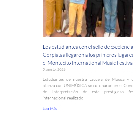
Los estudiantes con el sello de excelenci
Corpistas llegaron a los primeros lugare
el Montecito International Music Festiva
5 agosto, 2026
Estudiantes de nuestra Escuela de Música y 
alianza con UNIMÚSICA se coronaron en el Con
de Interpretación de este prestigioso fest
internacional realizado
Leer Más