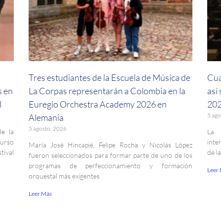
a
Tres estudiantes de la Escuela de Música de
Cua
s en
La Corpas representarán a Colombia en la
así
l
Euregio Orchestra Academy 2026 en
202
5 ago
Alemania
5 agosto, 2026
de la
La 
curso
inte
María José Hincapié, Felipe Rocha y Nicolás López
ival
de l
fueron seleccionados para formar parte de uno de los
programas de perfeccionamiento y formación
Leer
orquestal más exigentes
Leer Más