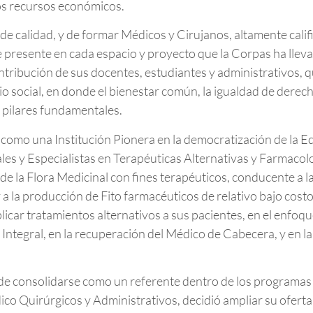
os recursos económicos.
 de calidad, y de formar Médicos y Cirujanos, altamente cal
e presente en cada espacio y proyecto que la Corpas ha lleva
ntribución de sus docentes, estudiantes y administrativos, qu
o social, en donde el bienestar común, la igualdad de derecho
n pilares fundamentales.
y como una Institución Pionera en la democratización de la E
les y Especialistas en Terapéuticas Alternativas y Farmacol
 de la Flora Medicinal con fines terapéuticos, conducente a la
 la producción de Fito farmacéuticos de relativo bajo costo, 
car tratamientos alternativos a sus pacientes, en el enfoqu
 Integral, en la recuperación del Médico de Cabecera, y en l
 de consolidarse como un referente dentro de los programas
co Quirúrgicos y Administrativos, decidió ampliar su ofer