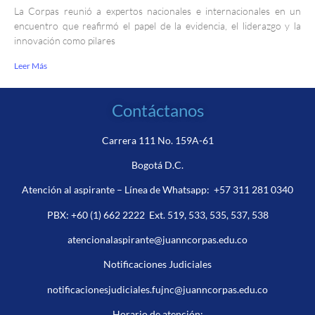
La Corpas reunió a expertos nacionales e internacionales en un
encuentro que reafirmó el papel de la evidencia, el liderazgo y la
innovación como pilares
Leer Más
Contáctanos
Carrera 111 No. 159A-61
Bogotá D.C.
Atención al aspirante – Línea de Whatsapp:
+57 311 281 0340
PBX:
+60 (1) 662 2222
Ext. 519, 533, 535, 537, 538
atencionalaspirante@juanncorpas.edu.co
Notificaciones Judiciales
notificacionesjudiciales.fujnc@juanncorpas.edu.co
Horario de atención: