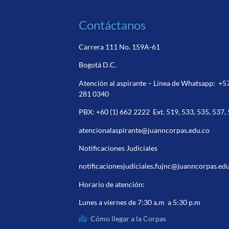
Contáctanos
Carrera 111 No. 159A-61
Bogotá D.C.
Atención al aspirante – Línea de Whatsapp:
+5
281 0340
PBX:
+60 (1) 662 2222
Ext. 519, 533, 535, 537,
atencionalaspirante@juanncorpas.edu.co
Notificaciones Judiciales
notificacionesjudiciales.fujnc@juanncorpas.ed
Horario de atención:
Lunes a viernes de 7:30 a.m a 5:30 p.m
Cómo llegar a la Corpas