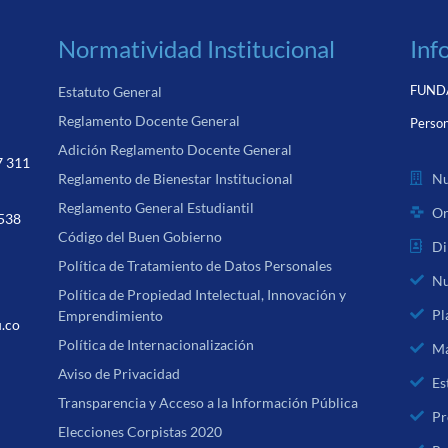
Normatividad Institucional
Inf
FUNDA
Estatuto General
Reglamento Docente General
Person
Adición Reglamento Docente General
7 311
Nu
Reglamento de Bienestar Institucional
Reglamento General Estudiantil
Or
 538
Código del Buen Gobierno
Di
Política de Tratamiento de Datos Personales
Nu
Política de Propiedad Intelectual, Innovación y
Pl
Emprendimiento
u.co
Política de Internacionalización
Ma
Aviso de Privacidad
Es
Transparencia y Acceso a la Información Pública
Pr
Elecciones Corpistas 2020