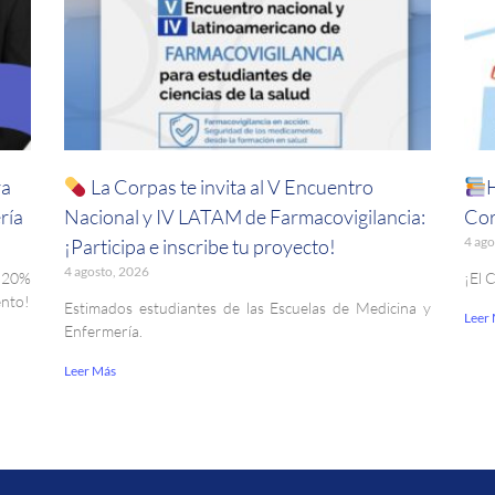
ra
La Corpas te invita al V Encuentro
ría
Nacional y IV LATAM de Farmacovigilancia:
Cor
4 ago
¡Participa e inscribe tu proyecto!
4 agosto, 2026
. 20%
¡El 
ento!
Estimados estudiantes de las Escuelas de Medicina y
Leer
Enfermería.
Leer Más