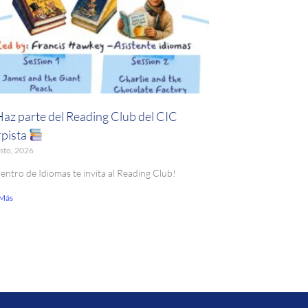
Haz parte del Reading Club del CIC
pista
sto, 2026
Centro de Idiomas te invita al Reading Club!
 Más