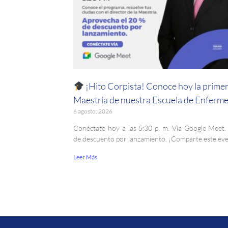
¡Hito Corpista! Conoce hoy la prime
Maestría de nuestra Escuela de Enferme
6 agosto, 2026
Conéctate hoy a las 5:30 p. m. Vía Google Meet
de descuento por lanzamiento. ¡Comparte este ev
Leer Más