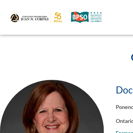
Doc
Ponenc
Ontari