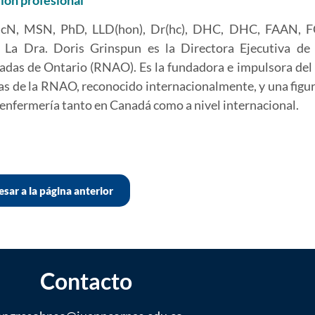
ión profesional
cN, MSN, PhD, LLD(hon), Dr(hc), DHC, DHC, FAAN, FC
r. La Dra. Doris Grinspun es la Directora Ejecutiva de
adas de Ontario (RNAO). Es la fundadora e impulsora de
as de la RNAO, reconocido internacionalmente, y una figur
 enfermería tanto en Canadá como a nivel internacional.
sar a la página anterior
Contacto