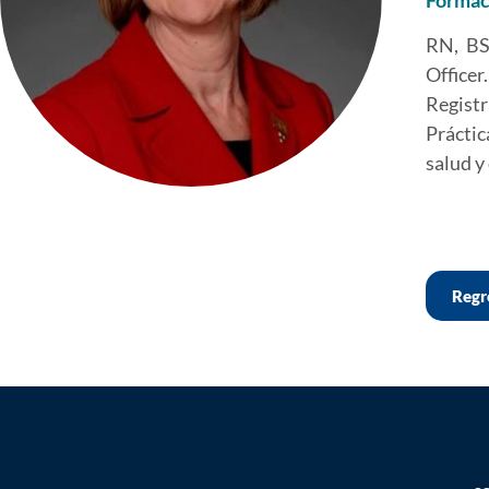
Formac
RN, BS
Office
Registr
Práctic
salud y
Regre