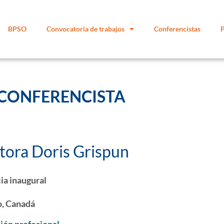
BPSO
Convocatoria de trabajos
Conferencistas
CONFERENCISTA
tora Doris Grispun
ia inaugural
o, Canadá