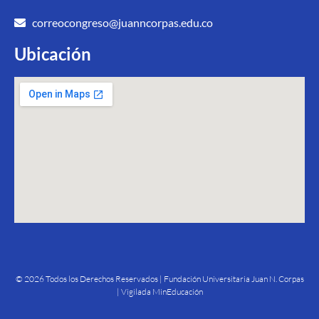
correocongreso@juanncorpas.edu.co
Ubicación
© 2026 Todos los Derechos Reservados | Fundación Universitaria Juan N. Corpas
| Vigilada MinEducación