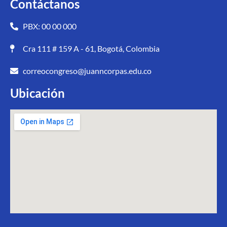
Contáctanos
PBX: 00 00 000
Cra 111 # 159 A - 61, Bogotá, Colombia
correocongreso@juanncorpas.edu.co
Ubicación