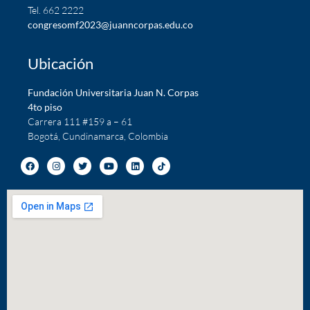
Tel. 662 2222
c
ongresomf2023@juanncorpas.edu.co
Ubicación
Fundación Universitaria Juan N. Corpas
4to piso
Carrera 111 #159 a – 61
Bogotá, Cundinamarca, Colombia