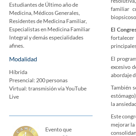
resolutiva
Estudiantes de Último año de
familiar 
Medicina, Médicos Generales,
biopsicoso
Residentes de Medicina Familiar,
Especialistas en Medicina Familiar
El Congre
Integral y demás especialidades
fortalecer
afines.
principale
El progra
Modalidad
excesivo d
Híbrida
abordaje d
Presencial: 200 personas
También se
Virtual: transmisión vía YouTube
estómago),
Live
la ansieda
Este congr
mejorar la 
Evento que
consolidan