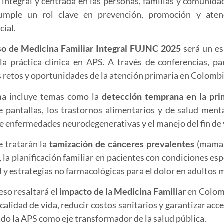
, integral y centrada en las personas, familias y comunida
cumple un rol clave en prevención, promoción y ate
cial.
so de Medicina Familiar Integral FUJNC 2025
será un es
 la práctica clínica en APS. A través de conferencias, pa
s retos y oportunidades de la atención primaria en Colombi
ma incluye temas como la
detección temprana en la pri
e pantallas, los trastornos alimentarios y de salud menta
e enfermedades neurodegenerativas y el manejo del fin de v
 tratarán la
tamización de cánceres prevalentes
(mama, 
 la planificación familiar en pacientes con condiciones esp
d y estrategias no farmacológicas para el dolor en adultos 
eso resaltará el
impacto de la Medicina Familiar
en Colomb
calidad de vida, reducir costos sanitarios y garantizar acce
do la APS como eje transformador de la salud pública.