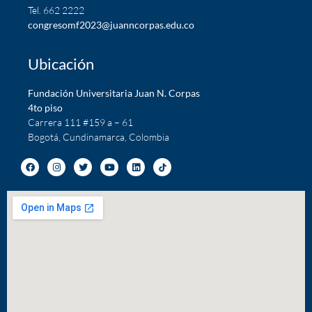
Tel. 662 2222
c
ongresomf2023@juanncorpas.edu.co
Ubicación
Fundación Universitaria Juan N. Corpas
4to piso
Carrera 111 #159 a – 61
Bogotá, Cundinamarca, Colombia