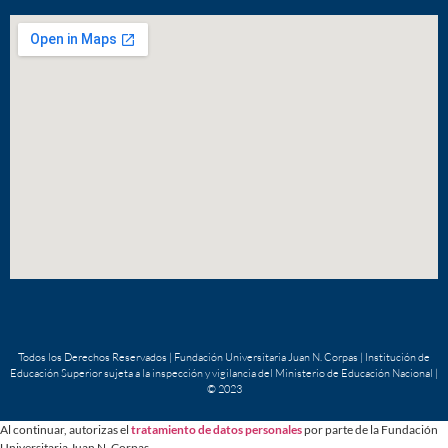
Todos los Derechos Reservados | Fundación Universitaria Juan N. Corpas | Institución de
Educación Superior sujeta a la inspección y vigilancia del Ministerio de Educación Nacional |
© 2023
Al continuar, autorizas el
tratamiento de datos personales
por parte de la Fundación
Universitaria Juan N. Corpas