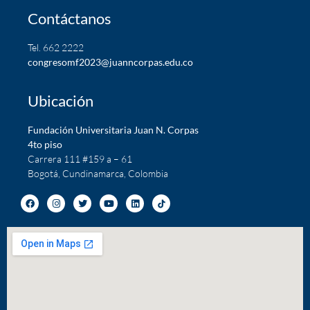
Contáctanos
Tel. 662 2222
c
ongresomf2023@juanncorpas.edu.co
Ubicación
Fundación Universitaria Juan N. Corpas
4to piso
Carrera 111 #159 a – 61
Bogotá, Cundinamarca, Colombia