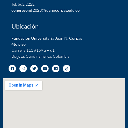
Tel. 662 2222
c
ongresomf2023@juanncorpas.edu.co
Ubicación
Fundación Universitaria Juan N. Corpas
4to piso
Carrera 111 #159 a – 61
Bogotá, Cundinamarca, Colombia