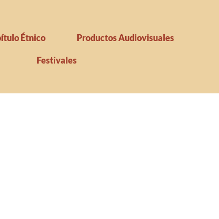
ítulo Étnico
Productos Audiovisuales
Festivales