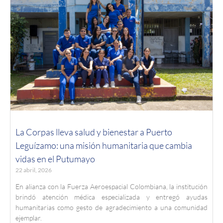
La Corpas lleva salud y bienestar a Puerto
Leguízamo: una misión humanitaria que cambia
vidas en el Putumayo
22 abril, 2026
En alianza con la Fuerza Aeroespacial Colombiana, la institución
brindó atención médica especializada y entregó ayudas
humanitarias como gesto de agradecimiento a una comunidad
ejemplar.