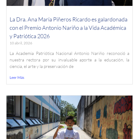
La Dra. Ana María Piñeros Ricardo es galardonada
con el Premio Antonio Nariño a la Vida Académica
y Patriótica 2026
10 abril, 2026
La Academia Patriótica Nacional Antonio Nariño reconoció a
nuestra rectora por su invaluable aporte a la educación, la
ciencia, el arte y la preservación de
Leer Más