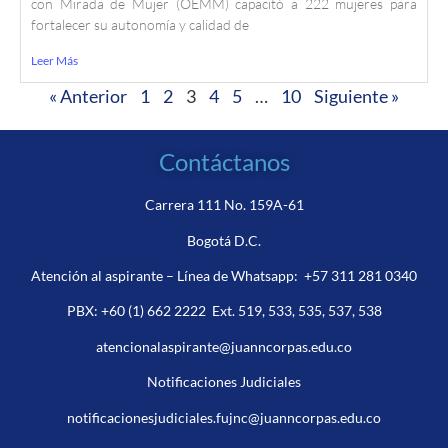
con Mirada de Mujer (OEMM) capacitó a 222 mujeres para
fortalecer su autonomía y calidad de
Leer Más
« Anterior
1
2
3
4
5
…
10
Siguiente »
Contáctanos
Carrera 111 No. 159A-61
Bogotá D.C.
Atención al aspirante – Línea de Whatsapp:
+57 311 281 0340
PBX:
+60 (1) 662 2222
Ext. 519, 533, 535, 537, 538
atencionalaspirante@juanncorpas.edu.co
Notificaciones Judiciales
notificacionesjudiciales.fujnc@juanncorpas.edu.co