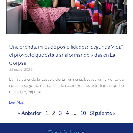
Una prenda, miles de posibilidades: “Segunda Vida”,
el proyecto que está transformando vidas en La
Corpas
12 mayo, 2026
La iniciativa de la Escuela de Enfermería, basada en la venta de
ropa de segunda mano, brinda recursos a los estudiantes que lo
necesitan, impulsa
Leer Más
« Anterior
1
2
3
4
…
10
Siguiente »
Contáctanos