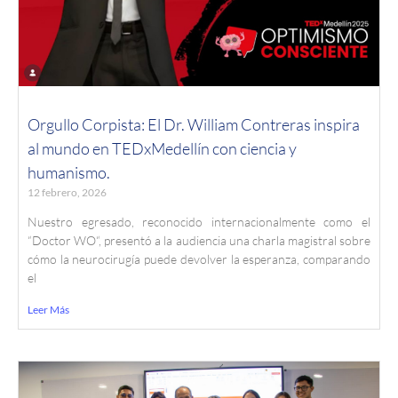
Orgullo Corpista: El Dr. William Contreras inspira
al mundo en TEDxMedellín con ciencia y
humanismo.
12 febrero, 2026
Nuestro egresado, reconocido internacionalmente como el
“Doctor WO“, presentó a la audiencia una charla magistral sobre
cómo la neurocirugía puede devolver la esperanza, comparando
el
Leer Más