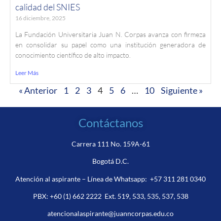
calidad del SNIES
16 diciembre, 2025
La Fundación Universitaria Juan N. Corpas avanza con firmeza
en consolidar su papel como una institución generadora de
conocimiento científico de alto impacto.
Leer Más
« Anterior
1
2
3
4
5
6
…
10
Siguiente »
Contáctanos
Carrera 111 No. 159A-61
Bogotá D.C.
Atención al aspirante – Línea de Whatsapp:
+57 311 281 0340
PBX:
+60 (1) 662 2222
Ext. 519, 533, 535, 537, 538
atencionalaspirante@juanncorpas.edu.co