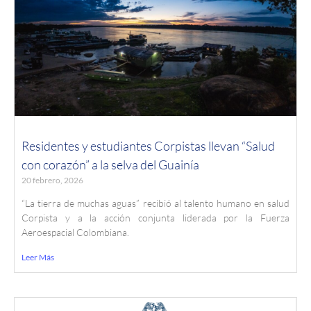
Residentes y estudiantes Corpistas llevan “Salud
con corazón” a la selva del Guainía
20 febrero, 2026
“La tierra de muchas aguas” recibió al talento humano en salud
Corpista y a la acción conjunta liderada por la Fuerza
Aeroespacial Colombiana.
Leer Más