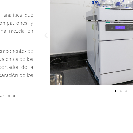
 analítica que
con patrones) y
 una mezcla en
 componentes de
valentes de los
portador de la
paración de los
separación de