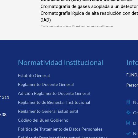
Normatividad Institucional
Inf
FUNDA
Estatuto General
Reglamento Docente General
Person
Adición Reglamento Docente General
7 311
Nu
Reglamento de Bienestar Institucional
Reglamento General Estudiantil
Or
 538
Código del Buen Gobierno
Di
Política de Tratamiento de Datos Personales
Nu
Política de Propiedad Intelectual, Innovación y