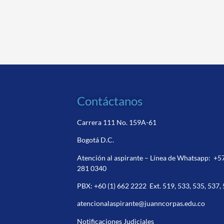
Contáctanos
Carrera 111 No. 159A-61
Bogotá D.C.
Atención al aspirante – Línea de Whatsapp:
+5
281 0340
PBX:
+60 (1) 662 2222
Ext. 519, 533, 535, 537,
atencionalaspirante@juanncorpas.edu.co
Notificaciones Judiciales