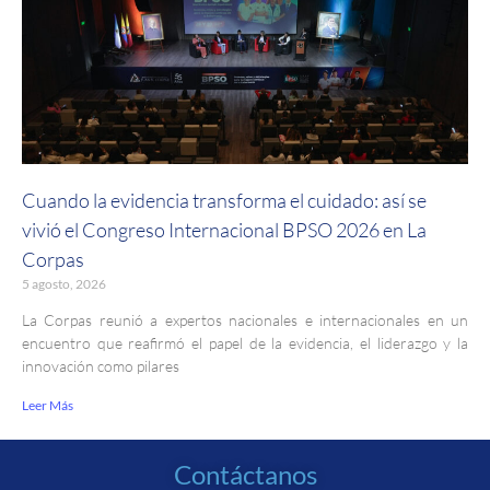
Cuando la evidencia transforma el cuidado: así se
vivió el Congreso Internacional BPSO 2026 en La
Corpas
5 agosto, 2026
La Corpas reunió a expertos nacionales e internacionales en un
encuentro que reafirmó el papel de la evidencia, el liderazgo y la
innovación como pilares
Leer Más
Contáctanos