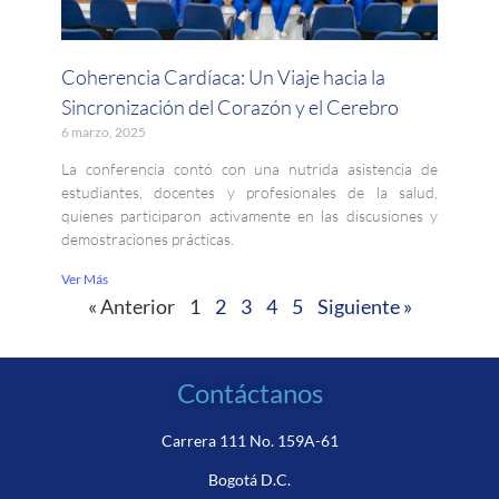
Coherencia Cardíaca: Un Viaje hacia la
Sincronización del Corazón y el Cerebro
6 marzo, 2025
La conferencia contó con una nutrida asistencia de
estudiantes, docentes y profesionales de la salud,
quienes participaron activamente en las discusiones y
demostraciones prácticas.
Ver Más
« Anterior
1
2
3
4
5
Siguiente »
Contáctanos
Carrera 111 No. 159A-61
Bogotá D.C.