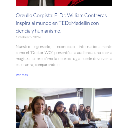
Orgullo Corpista: El Dr. William Contreras
inspira al mundo en TEDxMedellín con
ciencia y humanismo.
12 febrero, 2026
Nuestro egresado, reconocido internacionalmente
como el “Doctor WO“, presentó a la audiencia una charla
magistral sobre cómo la neurocirugía puede devolver la
esperanza, comparando el
Ver Más