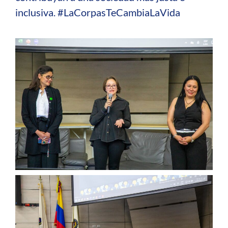
inclusiva. #LaCorpasTeCambiaLaVida