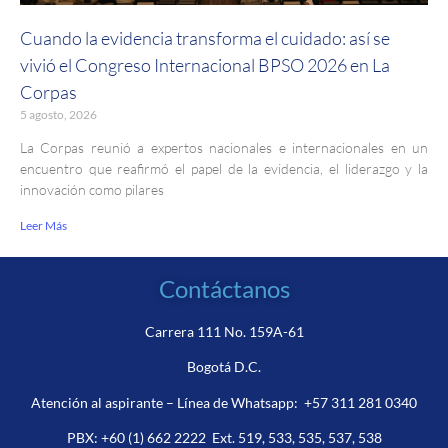
Cuando la evidencia transforma el cuidado: así se
vivió el Congreso Internacional BPSO 2026 en La
Corpas
5 agosto, 2026
La Corpas reunió a expertos nacionales e internacionales en un
encuentro que reafirmó el papel de la evidencia, el liderazgo y la
innovación como pilares
Leer Más
Contáctanos
Carrera 111 No. 159A-61
Bogotá D.C.
Atención al aspirante – Línea de Whatsapp:
+57 311 281 0340
PBX:
+60 (1) 662 2222
Ext. 519, 533, 535, 537, 538