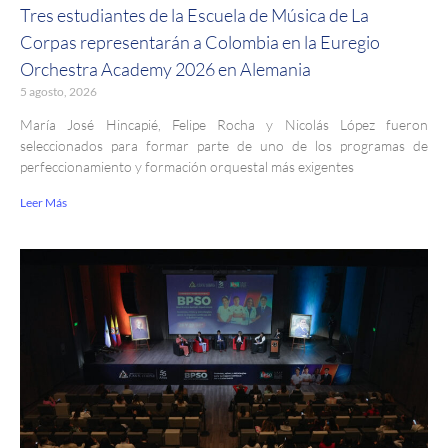
Tres estudiantes de la Escuela de Música de La
Corpas representarán a Colombia en la Euregio
Orchestra Academy 2026 en Alemania
5 agosto, 2026
María José Hincapié, Felipe Rocha y Nicolás López fueron
seleccionados para formar parte de uno de los programas de
perfeccionamiento y formación orquestal más exigentes
Leer Más