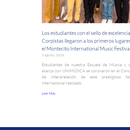
Los estudiantes con el sello de excelenci
Corpistas llegaron a los primeros lugare
el Montecito International Music Festiva
5 agosto, 2026
Estudiantes de nuestra Escuela de Música y 
alianza con UNIMÚSICA se coronaron en el Con
de Interpretación de este prestigioso fest
internacional realizado
Leer Más