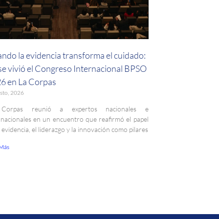
ndo la evidencia transforma el cuidado:
 se vivió el Congreso Internacional BPSO
6 en La Corpas
sto, 2026
Corpas reunió a expertos nacionales e
rnacionales en un encuentro que reafirmó el papel
a evidencia, el liderazgo y la innovación como pilares
 Más