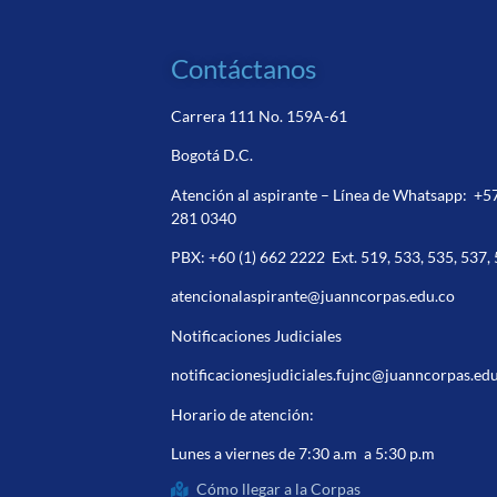
Contáctanos
Carrera 111 No. 159A-61
Bogotá D.C.
Atención al aspirante – Línea de Whatsapp:
+5
281 0340
PBX:
+60 (1) 662 2222
Ext. 519, 533, 535, 537,
atencionalaspirante@juanncorpas.edu.co
Notificaciones Judiciales
notificacionesjudiciales.fujnc@juanncorpas.ed
Horario de atención:
Lunes a viernes de 7:30 a.m a 5:30 p.m
Cómo llegar a la Corpas