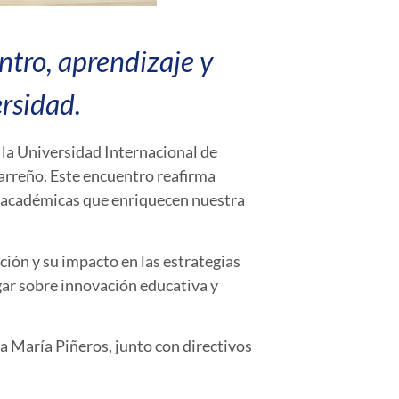
tro, aprendizaje y
rsidad.
 la
Universidad Internacional de
Parreño
. Este encuentro reafirma
s académicas que enriquecen nuestra
ación
y su impacto en las
estrategias
gar sobre
innovación educativa
y
na María Piñeros
, junto con directivos