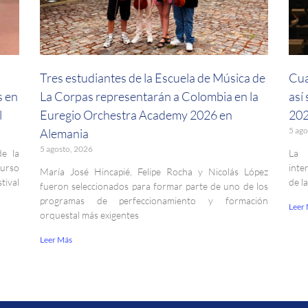
a
Tres estudiantes de la Escuela de Música de
Cua
s en
La Corpas representarán a Colombia en la
así
l
Euregio Orchestra Academy 2026 en
202
5 ago
Alemania
5 agosto, 2026
de la
La 
curso
inte
María José Hincapié, Felipe Rocha y Nicolás López
ival
de l
fueron seleccionados para formar parte de uno de los
programas de perfeccionamiento y formación
Leer
orquestal más exigentes
Leer Más