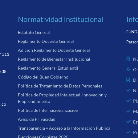
Normatividad Institucional
Inf
FUNDA
Estatuto General
Reglamento Docente General
Person
Adición Reglamento Docente General
7 311
Nu
Reglamento de Bienestar Institucional
Reglamento General Estudiantil
Or
 538
Código del Buen Gobierno
Di
Política de Tratamiento de Datos Personales
Nu
Política de Propiedad Intelectual, Innovación y
Pl
Emprendimiento
u.co
Política de Internacionalización
Ma
Aviso de Privacidad
Es
Transparencia y Acceso a la Información Pública
Pr
Elecciones Corpistas 2020