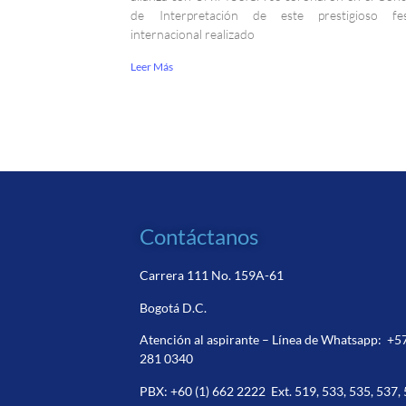
de Interpretación de este prestigioso fest
internacional realizado
Leer Más
Contáctanos
Carrera 111 No. 159A-61
Bogotá D.C.
Atención al aspirante – Línea de Whatsapp:
+5
281 0340
PBX:
+60 (1) 662 2222
Ext. 519, 533, 535, 537,