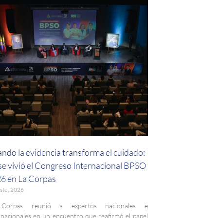
ndo la evidencia transforma el cuidado:
 se vivió el Congreso Internacional BPSO
6 en La Corpas
sto, 2026
Corpas reunió a expertos nacionales e
rnacionales en un encuentro que reafirmó el papel