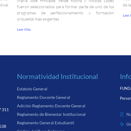
María José Hincapié, Felipe Rocha y Nicolás López
ival
de l
fueron seleccionados para formar parte de uno de los
programas de perfeccionamiento y formación
Leer
orquestal más exigentes
Leer Más
Normatividad Institucional
Inf
FUNDA
Estatuto General
Reglamento Docente General
Person
Adición Reglamento Docente General
7 311
Nu
Reglamento de Bienestar Institucional
Reglamento General Estudiantil
Or
 538