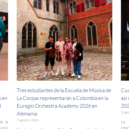
a
Tres estudiantes de la Escuela de Música de
Cua
s en
La Corpas representarán a Colombia en la
así
l
Euregio Orchestra Academy 2026 en
202
5 ago
Alemania
5 agosto, 2026
de la
La 
curso
inte