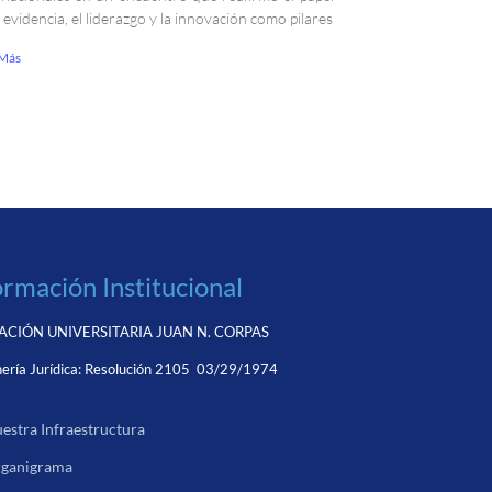
a evidencia, el liderazgo y la innovación como pilares
 Más
ormación Institucional
CIÓN UNIVERSITARIA JUAN N. CORPAS
ería Jurídica:
Resolución 2105 03/29/1974
estra Infraestructura
ganigrama