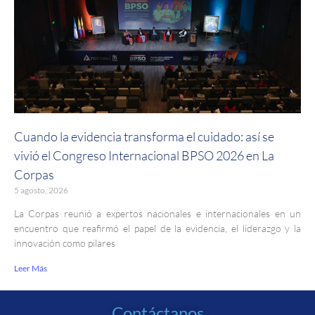
Cuando la evidencia transforma el cuidado: así se
vivió el Congreso Internacional BPSO 2026 en La
Corpas
5 agosto, 2026
La Corpas reunió a expertos nacionales e internacionales en un
encuentro que reafirmó el papel de la evidencia, el liderazgo y la
innovación como pilares
Leer Más
Contáctanos