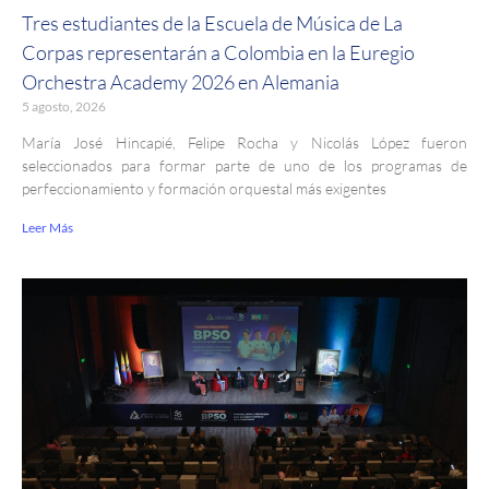
Tres estudiantes de la Escuela de Música de La
Corpas representarán a Colombia en la Euregio
Orchestra Academy 2026 en Alemania
5 agosto, 2026
María José Hincapié, Felipe Rocha y Nicolás López fueron
seleccionados para formar parte de uno de los programas de
perfeccionamiento y formación orquestal más exigentes
Leer Más