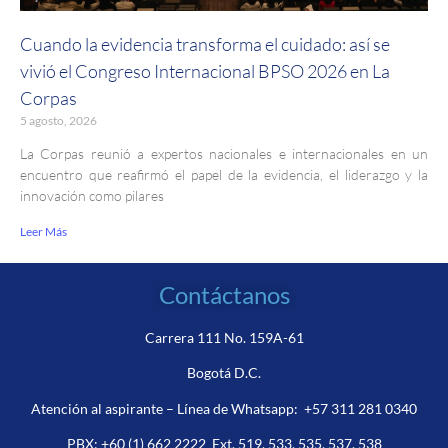
Cuando la evidencia transforma el cuidado: así se
vivió el Congreso Internacional BPSO 2026 en La
Corpas
5 agosto, 2026
La Corpas reunió a expertos nacionales e internacionales en un
encuentro que reafirmó el papel de la evidencia, el liderazgo y la
innovación como pilares
Leer Más
Contáctanos
Carrera 111 No. 159A-61
Bogotá D.C.
Atención al aspirante – Línea de Whatsapp:
+57 311 281 0340
PBX:
+60 (1) 662 2222
Ext. 519, 533, 535, 537, 538