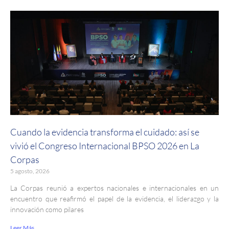
Cuando la evidencia transforma el cuidado: así se
vivió el Congreso Internacional BPSO 2026 en La
Corpas
5 agosto, 2026
La Corpas reunió a expertos nacionales e internacionales en un
encuentro que reafirmó el papel de la evidencia, el liderazgo y la
innovación como pilares
Leer Más