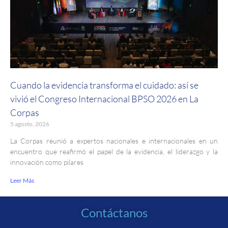
Cuando la evidencia transforma el cuidado: así se
vivió el Congreso Internacional BPSO 2026 en La
Corpas
5 agosto, 2026
La Corpas reunió a expertos nacionales e internacionales en un
encuentro que reafirmó el papel de la evidencia, el liderazgo y la
innovación como pilares
Leer Más
Contáctanos