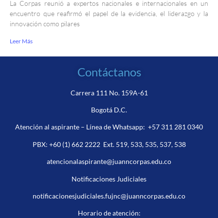
La Corpas reunió a expertos nacionales e internacionales en un
encuentro que reafirmó el papel de la evidencia, el liderazgo y la
innovación como pilares
Leer Más
Contáctanos
Carrera 111 No. 159A-61
Bogotá D.C.
Atención al aspirante – Línea de Whatsapp:
+57 311 281 0340
PBX:
+60 (1) 662 2222
Ext. 519, 533, 535, 537, 538
atencionalaspirante@juanncorpas.edu.co
Notificaciones Judiciales
notificacionesjudiciales.fujnc@juanncorpas.edu.co
Horario de atención: