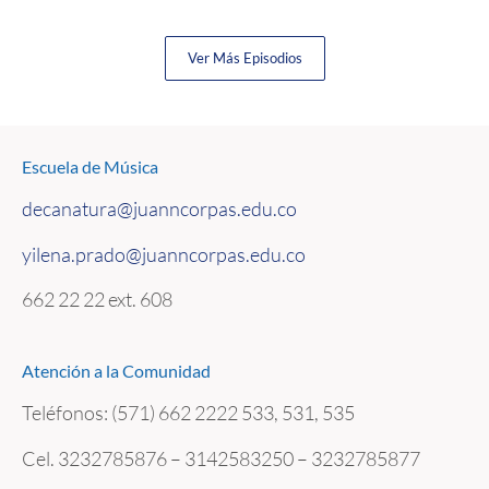
Ver Más Episodios
Escuela de Música
decanatura@juanncorpas.edu.co
yilena.prado@juanncorpas.edu.co
662 22 22 ext. 608
Atención a la Comunidad
Teléfonos: (571) 662 2222
533, 531, 535
Cel. 3232785876 – 3142583250 – 3232785877