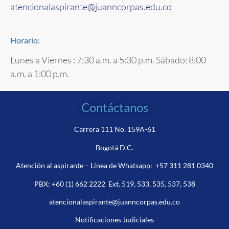
atencionalaspirante@juanncorpas.edu.co
Horario:
Lunes a Viernes : 7:30 a.m. a 5:30 p.m. Sábado: 8:00
a.m. a 1:00 p.m.
Contáctanos
Carrera 111 No. 159A-61
Bogotá D.C.
Atención al aspirante – Línea de Whatsapp:
+57 311 281 0340
PBX:
+60 (1) 662 2222
Ext. 519, 533, 535, 537, 538
atencionalaspirante@juanncorpas.edu.co
Notificaciones Judiciales