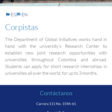
ES
EN
Corpistas
The Department of Global Initiatives works hand in
hand with the university’s Research Center to
establish new joint research opportunities with
universities throughout Colombia and abroad.
Students can apply for short research internships in
universities all over the world, for up to 3 months.
Contáctanos
Carrera 111 No. 159A-61