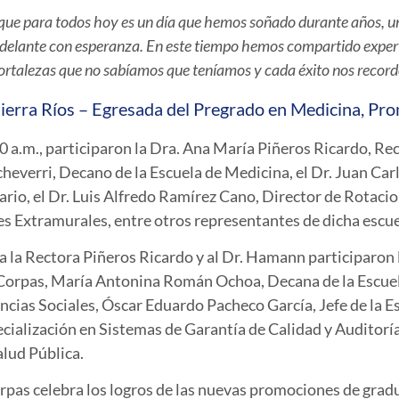
que para todos hoy es un día que hemos soñado durante años, un 
 adelante con esperanza. En este tiempo hemos compartido expe
fortalezas que no sabíamos que teníamos y cada éxito nos recor
ierra Ríos – Egresada del Pregrado en Medicina, Pr
0 a.m., participaron la Dra. Ana María Piñeros Ricardo, Re
heverri, Decano de la Escuela de Medicina, el Dr. Juan Car
io, el Dr. Luis Alfredo Ramírez Cano, Director de Rotaci
s Extramurales, entre otros representantes de dicha escu
 la Rectora Piñeros Ricardo y al Dr. Hamann participaron 
 Corpas, María Antonina Román Ochoa, Decana de la Escue
cias Sociales, Óscar Eduardo Pacheco García, Jefe de la E
ecialización en Sistemas de Garantía de Calidad y Auditoría
alud Pública.
rpas celebra los logros de las nuevas promociones de gra